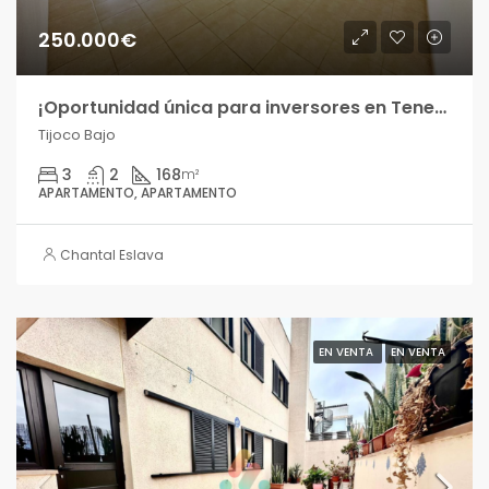
250.000€
¡Oportunidad única para inversores en Tenerife Sur! Apartamento de 3 dormitorios A ESTRENAR con terraza en Tijoco Bajo!!
Tijoco Bajo
3
2
168
m²
APARTAMENTO, APARTAMENTO
Chantal Eslava
EN VENTA
EN VENTA